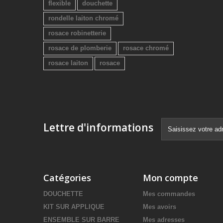
flexible
douchette
rondelle laiton chromé
rosace robinetterie
rosace de plomberie
rosace chromé
rosace laiton
rosace
Lettre d'informations
Catégories
Mon compte
DOUCHETTE
Mes commandes
KIT SUR APPLIQUE
Mes avoirs
ENSEMBLE SUR BARRE
Mes adresses