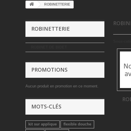
ROBINETTERIE
ROBIN
ROBINETTERIE
Sous-caté
ROBINET DE BIDET
PROMOTIONS
Aucun produit en promotion en ce moment.
RO
MOTS-CLÉS
kit sur applique
flexible douche