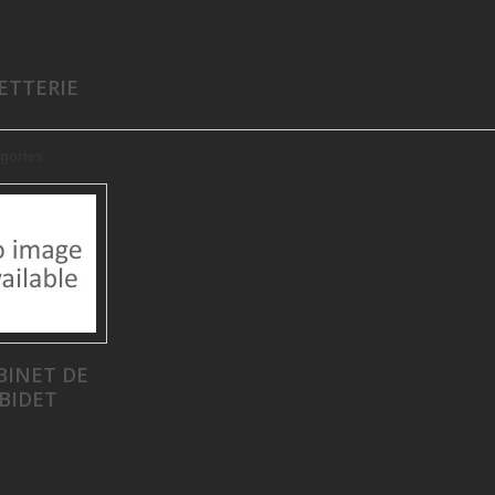
ETTERIE
gories
BINET DE
BIDET