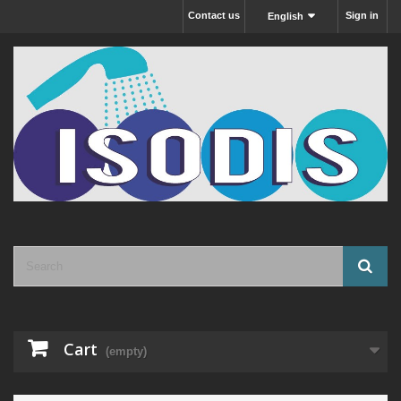
Contact us
Sign in
English
Cart
(empty)