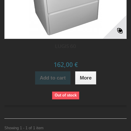
LUGIS 60
162,00 €
Add to cart
More
Out of stock
Showing 1 - 1 of 1 item